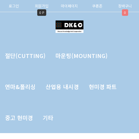
로그인
회원가입
마이페이지
쿠폰존
장바구니
0 P
0
절단(CUTTING)
마운팅(MOUNTING)
연마&폴리싱
산업용 내시경
현미경 파트
중고 현미경
기타