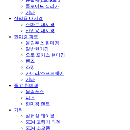
윤활제(Lubricant)
콜로이드 실리카
기타
산업용 내시경
스마트 내시경
산업용 내시경
현미경 파트
올림푸스 현미경
일반현미경
오토 포커스 현미경
렌즈
조명
카메라/소프트웨어
기타
중고 현미경
올림푸스
니콘
현미경 렌트
기타
실험실 테이블
SEM 코팅기 타겟
SEM 소모품