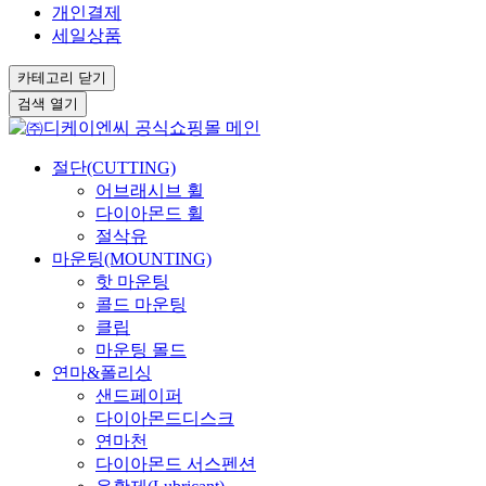
개인결제
세일상품
카테고리
닫기
검색
열기
절단(CUTTING)
어브래시브 휠
다이아몬드 휠
절삭유
마운팅(MOUNTING)
핫 마운팅
콜드 마운팅
클립
마운팅 몰드
연마&폴리싱
샌드페이퍼
다이아몬드디스크
연마천
다이아몬드 서스펜션