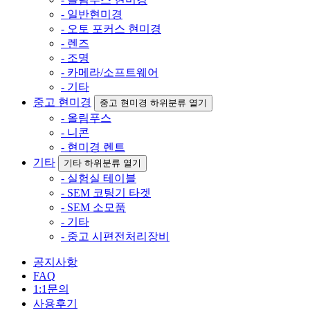
- 일반현미경
- 오토 포커스 현미경
- 렌즈
- 조명
- 카메라/소프트웨어
- 기타
중고 현미경
중고 현미경 하위분류 열기
- 올림푸스
- 니콘
- 현미경 렌트
기타
기타 하위분류 열기
- 실험실 테이블
- SEM 코팅기 타겟
- SEM 소모품
- 기타
- 중고 시편전처리장비
공지사항
FAQ
1:1문의
사용후기