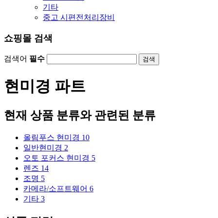
기타
중고 시편전처리장비
쇼핑몰 검색
검색어
필수
검색
현미경 파트
현재 상품 분류와 관련된 분류
올림푸스 현미경
10
일반현미경
2
오토 포커스 현미경
5
렌즈
14
조명
5
카메라/소프트웨어
6
기타
3