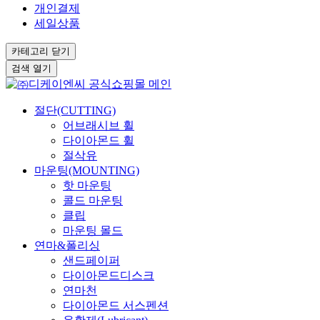
개인결제
세일상품
카테고리
닫기
검색
열기
절단(CUTTING)
어브래시브 휠
다이아몬드 휠
절삭유
마운팅(MOUNTING)
핫 마운팅
콜드 마운팅
클립
마운팅 몰드
연마&폴리싱
샌드페이퍼
다이아몬드디스크
연마천
다이아몬드 서스펜션