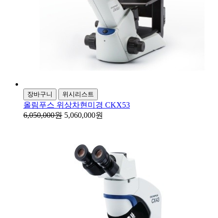
장바구니
위시리스트
올림푸스 위상차현미경 CKX53
6,050,000원
5,060,000원