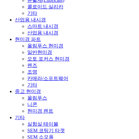
윤활제(Lubricant)
콜로이드 실리카
기타
산업용 내시경
스마트 내시경
산업용 내시경
현미경 파트
올림푸스 현미경
일반현미경
오토 포커스 현미경
렌즈
조명
카메라/소프트웨어
기타
중고 현미경
올림푸스
니콘
현미경 렌트
기타
실험실 테이블
SEM 코팅기 타겟
SEM 소모품