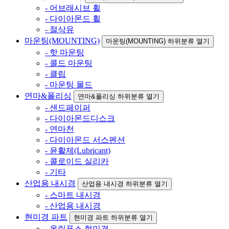
- 어브래시브 휠
- 다이아몬드 휠
- 절삭유
마운팅(MOUNTING)
마운팅(MOUNTING) 하위분류 열기
- 핫 마운팅
- 콜드 마운팅
- 클립
- 마운팅 몰드
연마&폴리싱
연마&폴리싱 하위분류 열기
- 샌드페이퍼
- 다이아몬드디스크
- 연마천
- 다이아몬드 서스펜션
- 윤활제(Lubricant)
- 콜로이드 실리카
- 기타
산업용 내시경
산업용 내시경 하위분류 열기
- 스마트 내시경
- 산업용 내시경
현미경 파트
현미경 파트 하위분류 열기
- 올림푸스 현미경