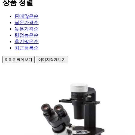
상품 정렬
판매많은순
낮은가격순
높은가격순
평점높은순
후기많은순
최근등록순
이미지크게보기
이미지작게보기