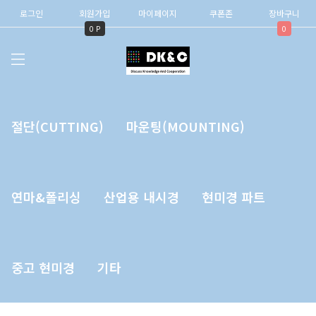
로그인
회원가입
마이페이지
쿠폰존
장바구니
0 P
0
절단(CUTTING)
마운팅(MOUNTING)
연마&폴리싱
산업용 내시경
현미경 파트
중고 현미경
기타